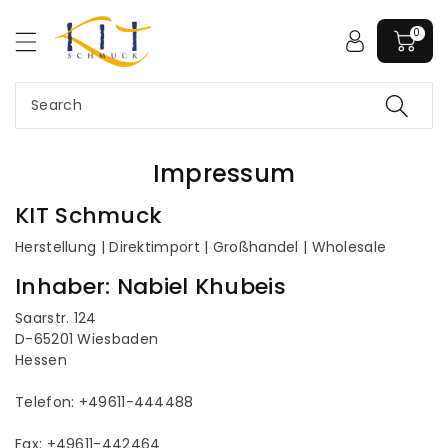
c
o
0
n
t
e
Search
n
t
Impressum
KIT Schmuck
Herstellung | Direktimport | Großhandel | Wholesale
Inhaber: Nabiel Khubeis
Saarstr. 124
D-65201 Wiesbaden
Hessen
Telefon: +49611-444488
Fax: +49611-442464