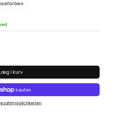
osefarben
pped
Læg i kurv
z
Bezahlmöglichkeiten
ene