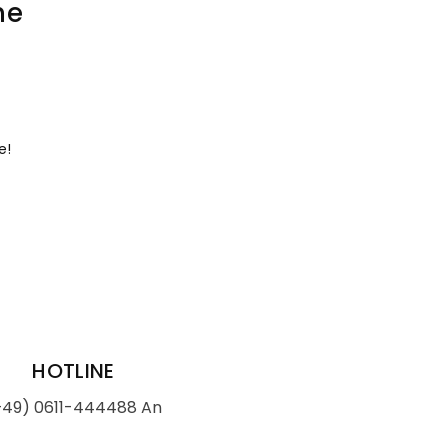
he
e!
HOTLINE
+49) 0611-444488 An