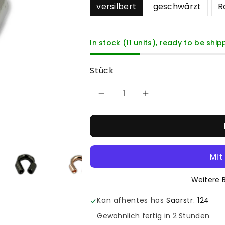
versilbert
geschwärzt
R
In stock (11 units), ready to be shi
Stück
Formindsk
Øg
antal
antal
for
for
Drahtschutz
Drahtschut
Weitere 
verschiedene
verschied
Kan afhentes hos
Saarstr. 124
Farben
Farben
Gewöhnlich fertig in 2 Stunden