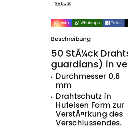
Durchmesser
Durchmess
Se butik
0,6mm
0,6mm
Insta
Whatsapp
Teilen
50
50
Beschreibung
Stück
Stück
50 StÃ¼ck Draht
Grundpreis
Grundpreis
guardians) in v
0,1€/Stück
0,1€/Stück
Durchmesser 0,6
mm
Drahtschutz in
Hufeisen Form zur
VerstÃ¤rkung des
Verschlussendes.