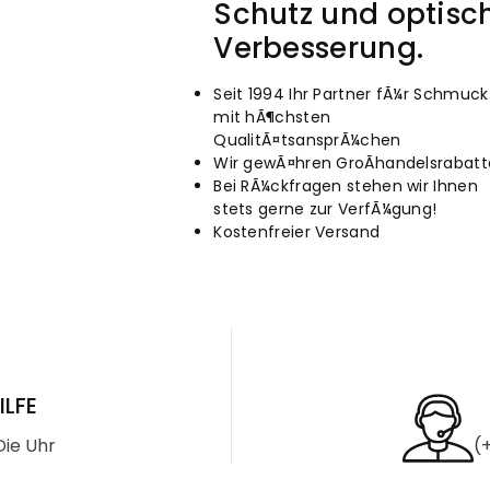
Schutz und optisc
Verbesserung.
Seit 1994 Ihr Partner fÃ¼r Schmuck
mit hÃ¶chsten
QualitÃ¤tsansprÃ¼chen
Wir gewÃ¤hren GroÃhandelsrabatt
Bei RÃ¼ckfragen stehen wir Ihnen
stets gerne zur VerfÃ¼gung!
Kostenfreier Versand
ILFE
ie Uhr
(