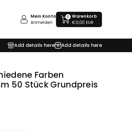
Mein Konto
Warenkorb
0
Anmelden
€0,00 EUR
Add details here
Add details here
hiedene Farben
m 50 Stück Grundpreis