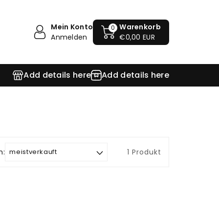
Mein Konto
Warenkorb
0
Anmelden
€0,00 EUR
Add details here
Add details here
h:
1 Produkt