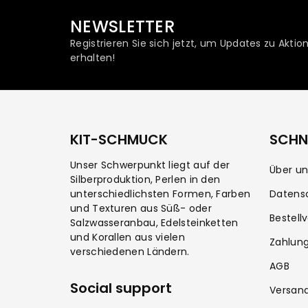
NEWSLETTER
Registrieren Sie sich jetzt, um Updates zu Akt
erhalten!
KIT-SCHMUCK
SCHNE
Unser Schwerpunkt liegt auf der
Über un
Silberproduktion, Perlen in den
unterschiedlichsten Formen, Farben
Datens
und Texturen aus Süß- oder
Bestell
Salzwasseranbau, Edelsteinketten
und Korallen aus vielen
Zahlun
verschiedenen Ländern.
AGB
Social support
Versan